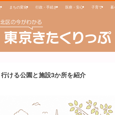
た
まちの変化
行政・手続き
医療・安心
子育て
暮
 行ける公園と施設3か所を紹介