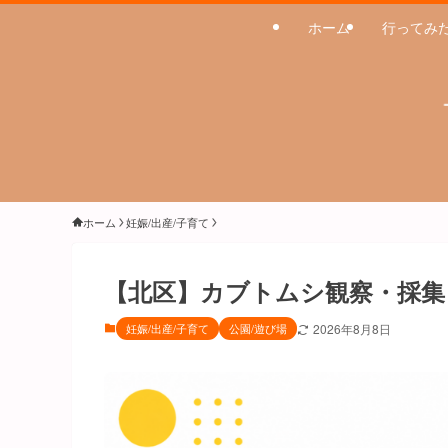
ホーム
行ってみ
ホーム
妊娠/出産/子育て
【北区】カブトムシ観察・採集
妊娠/出産/子育て
公園/遊び場
2026年8月8日