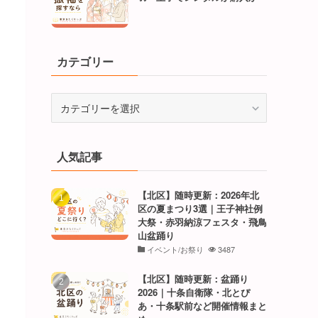
カテゴリー
カ
テ
ゴ
リ
人気記事
ー
【北区】随時更新：2026年北
区の夏まつり3選｜王子神社例
大祭・赤羽納涼フェスタ・飛鳥
山盆踊り
イベント/お祭り
3487
【北区】随時更新：盆踊り
2026｜十条自衛隊・北とぴ
あ・十条駅前など開催情報まと