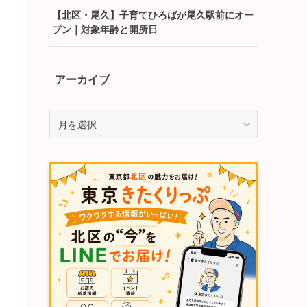
【北区・尾久】子育てひろばが尾久駅前にオー
プン｜対象年齢と開所日
アーカイブ
ア
ー
カ
イ
ブ