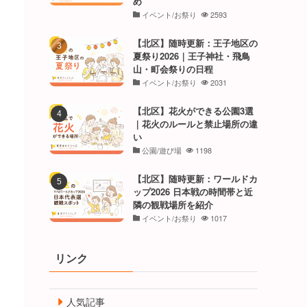
め
イベント/お祭り
2593
【北区】随時更新：王子地区の
夏祭り2026｜王子神社・飛鳥
山・町会祭りの日程
イベント/お祭り
2031
【北区】花火ができる公園3選
｜花火のルールと禁止場所の違
い
公園/遊び場
1198
【北区】随時更新：ワールドカ
ップ2026 日本戦の時間帯と近
隣の観戦場所を紹介
イベント/お祭り
1017
リンク
人気記事