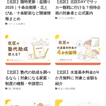
【北区】随時更新：盆踊り
【北区】北区DAYでサッ
2026｜十条自衛隊・北と
カー観戦に行ける？招待企
ぴあ・十条駅前など開催情
画の対象者と公式案内
報まとめ
イベント/お祭り
イベント/お祭り
【北区】塾代の助成を調べ
【北区】水道基本料金が4
るなら｜対象になる家庭・
か月無料に 対象と金額を
制度の種類・申請窓口
紹介
習い事/教室
住まい/街の情報