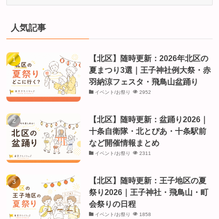
テ
ゴ
リ
人気記事
ー
【北区】随時更新：2026年北区の
夏まつり3選｜王子神社例大祭・赤
羽納涼フェスタ・飛鳥山盆踊り
イベント/お祭り
2952
【北区】随時更新：盆踊り2026｜
十条自衛隊・北とぴあ・十条駅前
など開催情報まとめ
イベント/お祭り
2311
【北区】随時更新：王子地区の夏
祭り2026｜王子神社・飛鳥山・町
会祭りの日程
イベント/お祭り
1858