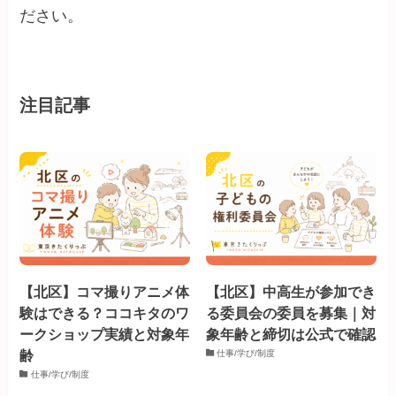
ださい。
注目記事
【北区】コマ撮りアニメ体
【北区】中高生が参加でき
験はできる？ココキタのワ
る委員会の委員を募集｜対
ークショップ実績と対象年
象年齢と締切は公式で確認
齢
仕事/学び/制度
仕事/学び/制度