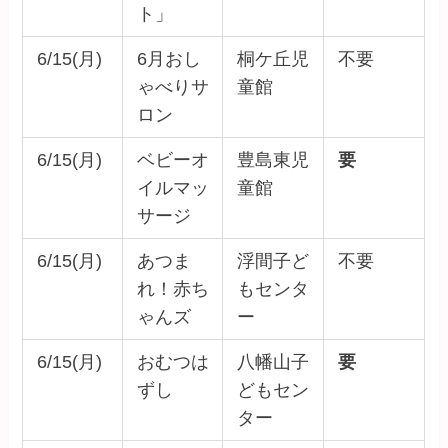
ト」
6/15(月)
6月おし
桐ケ丘児
不要
ゃべりサ
童館
ロン
6/15(月)
ベビーオ
豊島東児
要
イルマッ
童館
サージ
6/15(月)
あつま
浮間子ど
不要
れ！赤ち
もセンタ
ゃんズ
ー
6/15(月)
おむつは
八幡山子
要
ずし
どもセン
ター