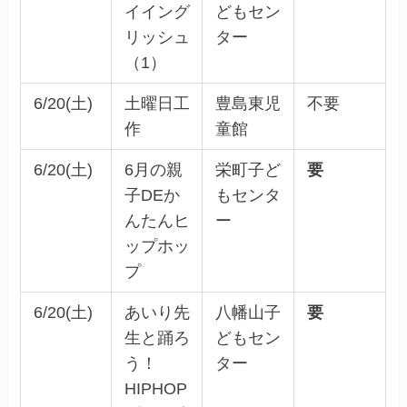
イイング
どもセン
リッシュ
ター
（1）
6/20(土)
土曜日工
豊島東児
不要
作
童館
6/20(土)
6月の親
栄町子ど
要
子DEか
もセンタ
んたんヒ
ー
ップホッ
プ
6/20(土)
あいり先
八幡山子
要
生と踊ろ
どもセン
う！
ター
HIPHOP