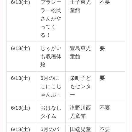
6/13(土)
プラレー
王子東児
不要
ラー松岡
童館
さんがや
ってく
る！
6/13(土)
じゃがい
豊島東児
要
も収穫体
童館
験
6/13(土)
6月のに
栄町子ど
要
こにこじ
もセンタ
ゃんぷ！
ー
6/13(土)
おはなし
滝野川西
不要
タイム
児童館
6/13(土)
6月のパ
田端児童
不要