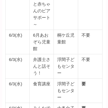
と赤ちゃ
んのピア
サポート
～
6/3(水)
6月あお
桐ケ丘児
不要
ぞら児童
童館
館
6/3(水)
弁護士さ
浮間子ど
不要
んと話そ
もセンタ
う！
ー
6/3(水)
食育講座
浮間子ど
要
もセンタ
ー