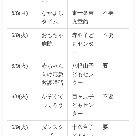
6/8(月)
なかよし
東十条東
不要
タイム
児童館
6/9(火)
おもちゃ
赤羽子ど
不要
病院
もセンタ
ー
6/9(火)
赤ちゃん
八幡山子
要
向け応急
どもセン
救護講習
ター
6/9(火)
かぞくで
西ヶ原子
不要
つくろう
どもセン
ター
6/9(火)
ダンスク
十条台子
要
ラブ
どもセン