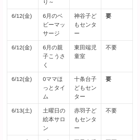
り～
6/12(金)
6月のベ
神谷子ど
要
ビーマッ
もセンタ
サージ
ー
6/12(金)
6月の親
東田端児
不要
子こうさ
童室
く
6/12(金)
0ママほ
十条台子
要
っとタイ
どもセン
ム
ター
6/13(土)
土曜日の
赤羽子ど
不要
絵本サロ
もセンタ
ン
ー