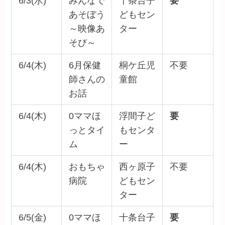
6/3(水)
みんなで
十条台子
要
あそぼう
どもセン
～映像あ
ター
そび～
6/4(木)
6月保健
桐ケ丘児
不要
師さんの
童館
お話
6/4(木)
0ママほ
浮間子ど
要
っとタイ
もセンタ
ム
ー
6/4(木)
おもちゃ
西ヶ原子
不要
病院
どもセン
ター
6/5(金)
0ママほ
十条台子
要