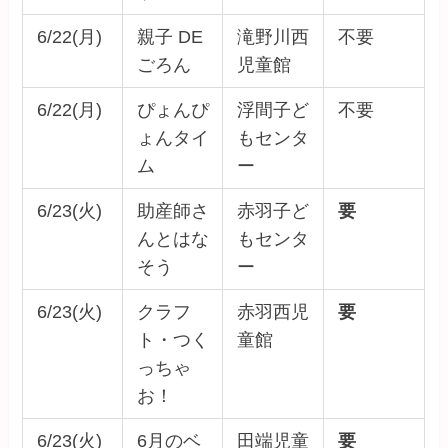
6/22(月)
親子 DE
滝野川西
不要
ごろん
児童館
6/22(月)
ぴょんぴ
浮間子ど
不要
ょんタイ
もセンタ
ム
ー
6/23(火)
助産師さ
赤羽子ど
要
んとはな
もセンタ
そう
ー
6/23(火)
クラフ
赤羽西児
要
ト・つく
童館
っちゃ
お！
6/23(火)
6月のベ
田端児童
要