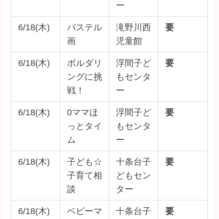
ー
6/18(木)
パステル
滝野川西
要
画
児童館
6/18(木)
ボルダリ
浮間子ど
要
ングに挑
もセンタ
戦！
ー
6/18(木)
0ママほ
浮間子ど
要
っとタイ
もセンタ
ム
ー
6/18(木)
子ども☆
十条台子
要
子育て相
どもセン
談
ター
6/18(木)
ベビーマ
十条台子
要