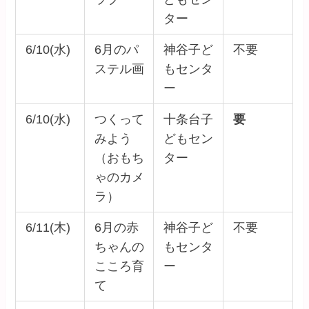
ター
6/10(水)
6月のパ
神谷子ど
不要
ステル画
もセンタ
ー
6/10(水)
つくって
十条台子
要
みよう
どもセン
（おもち
ター
ゃのカメ
ラ）
6/11(木)
6月の赤
神谷子ど
不要
ちゃんの
もセンタ
こころ育
ー
て