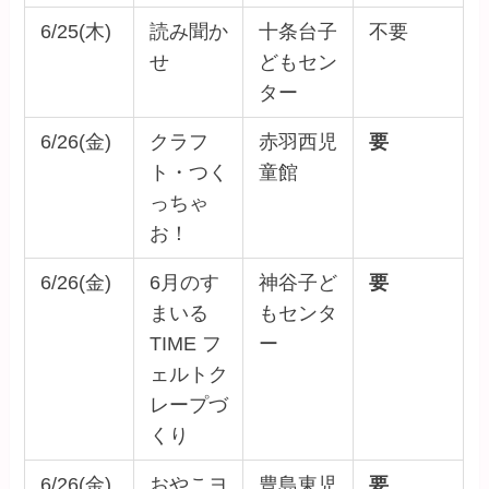
6/25(木)
読み聞か
十条台子
不要
せ
どもセン
ター
6/26(金)
クラフ
赤羽西児
要
ト・つく
童館
っちゃ
お！
6/26(金)
6月のす
神谷子ど
要
まいる
もセンタ
TIME フ
ー
ェルトク
レープづ
くり
6/26(金)
おやこヨ
豊島東児
要