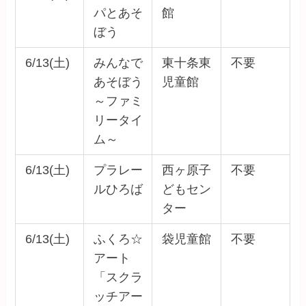
パとあそ
館
ぼう
6/13(土)
みんなで
東十条東
不要
あそぼう
児童館
～ファミ
リータイ
ム～
6/13(土)
プラレー
西ヶ原子
不要
ルひろば
どもセン
ター
6/13(土)
ふくろ☆
袋児童館
不要
アート
「スクラ
ッチアー