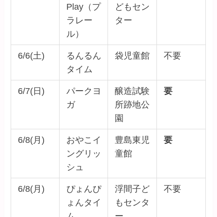
Play（プ
どもセン
ラレー
ター
ル）
6/6(土)
るんるん
袋児童館
不要
タイム
6/7(日)
パークヨ
醸造試験
要
ガ
所跡地公
園
6/8(月)
おやこイ
豊島東児
要
ングリッ
童館
シュ
6/8(月)
ぴょんぴ
浮間子ど
不要
ょんタイ
もセンタ
ム
ー