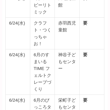
ビーリト
館
ミック
6/24(水)
クラフ
赤羽西児
要
ト・つく
童館
っちゃ
お！
6/24(水)
6月のす
神谷子ど
要
まいる
もセンタ
TIME フ
ー
ェルトク
レープづ
くり
6/24(水)
6月のぴ
栄町子ど
要
っころタ
もセンタ