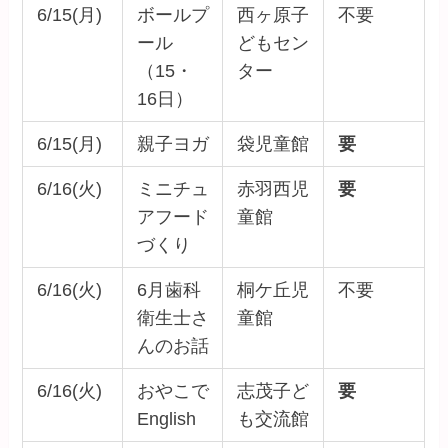
6/15(月)
ボールプ
西ヶ原子
不要
ール
どもセン
（15・
ター
16日）
6/15(月)
親子ヨガ
袋児童館
要
6/16(火)
ミニチュ
赤羽西児
要
アフード
童館
づくり
6/16(火)
6月歯科
桐ケ丘児
不要
衛生士さ
童館
んのお話
6/16(火)
おやこで
志茂子ど
要
English
も交流館