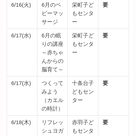
6/16(火)
6月のベ
栄町子ど
要
ビーマッ
もセンタ
サージ
ー
6/17(水)
6月の眠
栄町子ど
要
りの講座
もセンタ
～赤ちゃ
ー
んからの
脳育て～
6/17(水)
つくって
十条台子
要
みよう
どもセン
（カエル
ター
の時計）
6/18(木)
リフレッ
赤羽子ど
要
シュヨガ
もセンタ