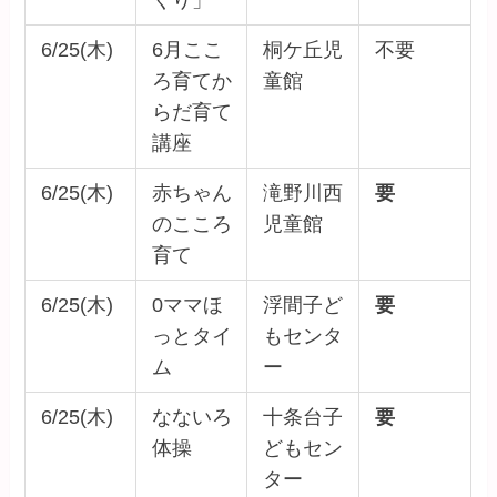
6/25(木)
6月ここ
桐ケ丘児
不要
ろ育てか
童館
らだ育て
講座
6/25(木)
赤ちゃん
滝野川西
要
のこころ
児童館
育て
6/25(木)
0ママほ
浮間子ど
要
っとタイ
もセンタ
ム
ー
6/25(木)
なないろ
十条台子
要
体操
どもセン
ター