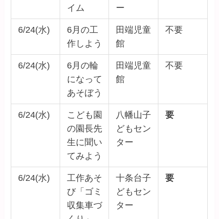
イム
ー
6/24(水)
6月の工
田端児童
不要
作しよう
館
6/24(水)
6月の輪
田端児童
不要
になって
館
あそぼう
6/24(水)
こども園
八幡山子
要
の園長先
どもセン
生に聞い
ター
てみよう
6/24(水)
工作あそ
十条台子
要
び「ゴミ
どもセン
収集車づ
ター
くり」