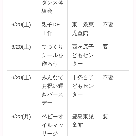
ダンス体
験会
6/20(土)
親子DE
東十条東
不要
工作
児童館
6/20(土)
てづくり
西ヶ原子
要
シールを
どもセン
作ろう
ター
6/20(土)
みんなで
十条台子
不要
お祝い輝
どもセン
きバース
ター
デー
6/22(月)
ベビーオ
豊島東児
要
イルマッ
童館
サージ