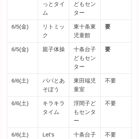
っとタイ
どもセン
ム
ター
6/5(金)
リトミッ
東十条東
要
ク
児童館
6/5(金)
親子体操
十条台子
要
どもセン
ター
6/6(土)
パパとあ
東田端児
不要
そぼう
童室
6/6(土)
キラキラ
浮間子ど
不要
タイム
もセンタ
ー
6/6(土)
Let’s
十条台子
不要