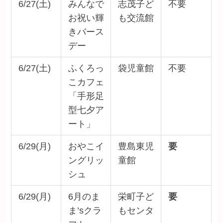
6/27(土)
みんなで
志茂子ど
不要
お祝い輝
も交流館
きバース
デー
6/27(土)
ふくろっ
袋児童館
不要
こカフェ
「手形足
型七夕ア
ート」
6/29(月)
おやこイ
豊島東児
要
ングリッ
童館
シュ
6/29(月)
6月のま
栄町子ど
要
ま’sクラ
もセンタ