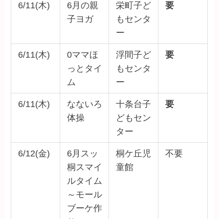
6/11(木)
6月の親
栄町子ど
要
子ヨガ
もセンタ
ー
6/11(木)
0ママほ
浮間子ど
要
っとタイ
もセンタ
ム
ー
6/11(木)
なないろ
十条台子
要
体操
どもセン
ター
6/12(金)
6月スッ
桐ケ丘児
不要
桐スマイ
童館
ルタイム
～モール
ブーケ作