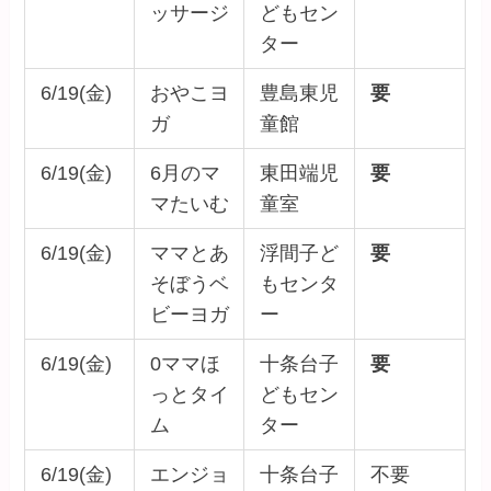
ッサージ
どもセン
ター
6/19(金)
おやこヨ
豊島東児
要
ガ
童館
6/19(金)
6月のマ
東田端児
要
マたいむ
童室
6/19(金)
ママとあ
浮間子ど
要
そぼうベ
もセンタ
ビーヨガ
ー
6/19(金)
0ママほ
十条台子
要
っとタイ
どもセン
ム
ター
6/19(金)
エンジョ
十条台子
不要