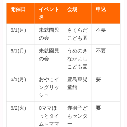
開催日
イベント
会場
申込
名
6/1(月)
未就園児
さくらだ
不要
の会
こども園
6/1(月)
未就園児
うめのき
不要
の会
なかよし
こども園
6/1(月)
おやこイ
豊島東児
要
ングリッ
童館
シュ
6/2(火)
0ママほ
赤羽子ど
要
っとタイ
もセンタ
ム～ママ
ー