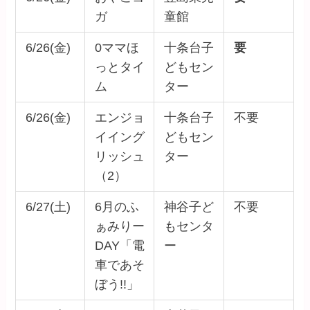
ガ
童館
6/26(金)
0ママほ
十条台子
要
っとタイ
どもセン
ム
ター
6/26(金)
エンジョ
十条台子
不要
イイング
どもセン
リッシュ
ター
（2）
6/27(土)
6月のふ
神谷子ど
不要
ぁみりー
もセンタ
DAY「電
ー
車であそ
ぼう!!」