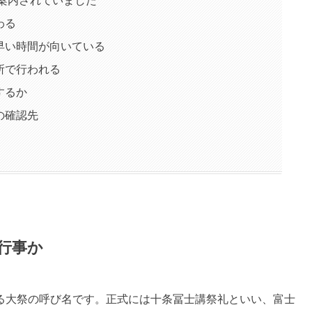
わる
早い時間が向いている
所で行われる
するか
の確認先
行事か
る大祭の呼び名です。正式には十条冨士講祭礼といい、富士