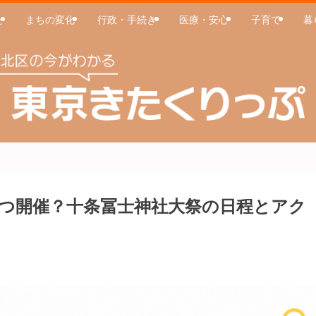
た
まちの変化
行政・手続き
医療・安心
子育て
暮
つ開催？十条冨士神社大祭の日程とアク