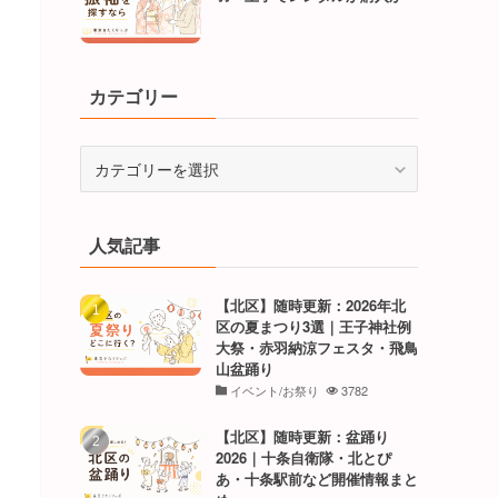
カテゴリー
カ
テ
ゴ
リ
人気記事
ー
【北区】随時更新：2026年北
区の夏まつり3選｜王子神社例
大祭・赤羽納涼フェスタ・飛鳥
山盆踊り
イベント/お祭り
3782
【北区】随時更新：盆踊り
2026｜十条自衛隊・北とぴ
あ・十条駅前など開催情報まと