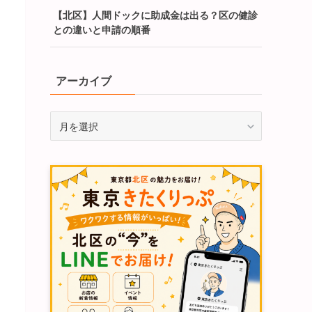
【北区】人間ドックに助成金は出る？区の健診
との違いと申請の順番
アーカイブ
ア
ー
カ
イ
ブ