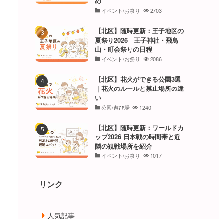
め
イベント/お祭り
2703
【北区】随時更新：王子地区の
夏祭り2026｜王子神社・飛鳥
山・町会祭りの日程
イベント/お祭り
2086
【北区】花火ができる公園3選
｜花火のルールと禁止場所の違
い
公園/遊び場
1240
【北区】随時更新：ワールドカ
ップ2026 日本戦の時間帯と近
隣の観戦場所を紹介
イベント/お祭り
1017
リンク
人気記事