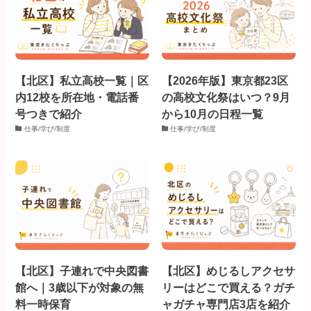
【北区】私立高校一覧｜区
【2026年版】東京都23区
内12校を所在地・電話番
の高校文化祭はいつ？9月
号つきで紹介
から10月の日程一覧
仕事/学び/制度
仕事/学び/制度
【北区】子連れで中央図書
【北区】めじるしアクセサ
館へ｜3歳以下が対象の無
リーはどこで買える？ガチ
料一時保育
ャガチャ専門店3店を紹介