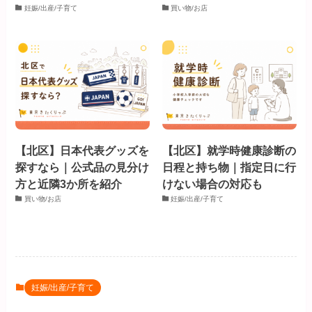
妊娠/出産/子育て
買い物/お店
【北区】日本代表グッズを
【北区】就学時健康診断の
探すなら｜公式品の見分け
日程と持ち物｜指定日に行
方と近隣3か所を紹介
けない場合の対応も
買い物/お店
妊娠/出産/子育て
妊娠/出産/子育て