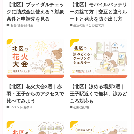
【北区】ブライダルチェッ
【北区】モバイルバッテリ
クに助成金は使える？対象
ーの捨て方｜交互と違うル
条件と申請先を見る
ートと発火を防ぐ出し方
お金/税金/給付金
生活の困りごと/捨て方
【北区】花火大会3選｜赤
【北区】涼める場所3選｜
羽・王子からのアクセスで
王子駅近くで無料、涼みど
比べてみよう
ころ対応も
イベント/お祭り
公園/遊び場