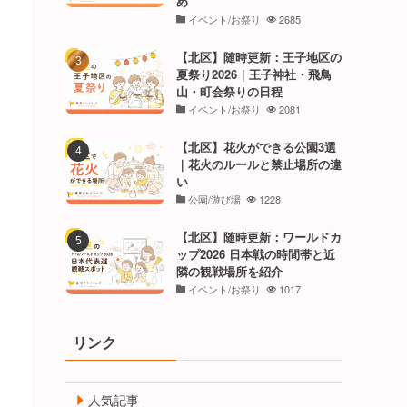
め
イベント/お祭り
2685
【北区】随時更新：王子地区の
夏祭り2026｜王子神社・飛鳥
山・町会祭りの日程
イベント/お祭り
2081
【北区】花火ができる公園3選
｜花火のルールと禁止場所の違
い
公園/遊び場
1228
【北区】随時更新：ワールドカ
ップ2026 日本戦の時間帯と近
隣の観戦場所を紹介
イベント/お祭り
1017
リンク
人気記事