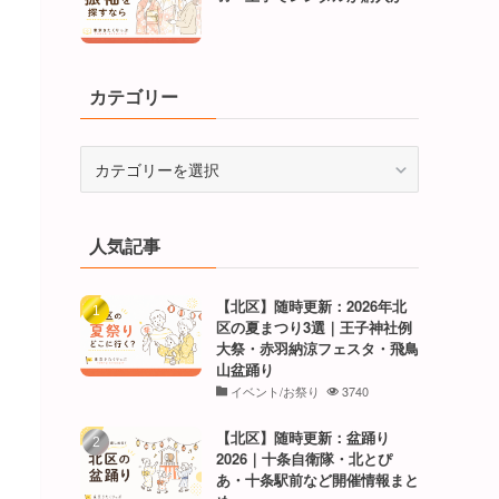
カテゴリー
カ
テ
ゴ
リ
人気記事
ー
【北区】随時更新：2026年北
区の夏まつり3選｜王子神社例
大祭・赤羽納涼フェスタ・飛鳥
山盆踊り
イベント/お祭り
3740
【北区】随時更新：盆踊り
2026｜十条自衛隊・北とぴ
あ・十条駅前など開催情報まと