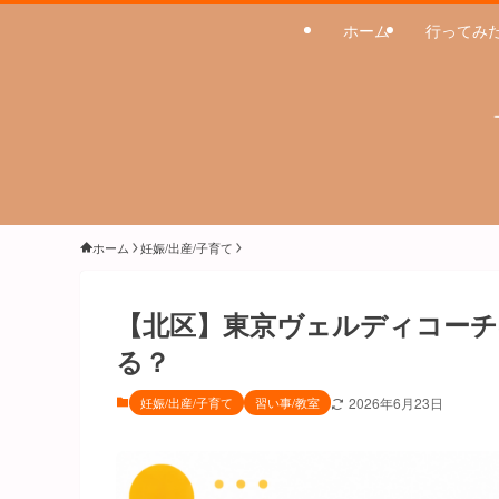
ホーム
行ってみ
ホーム
妊娠/出産/子育て
【北区】東京ヴェルディコーチ
る？
妊娠/出産/子育て
習い事/教室
2026年6月23日