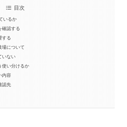
目次
ているか
を確認する
理する
技場について
ていない
う使い分けるか
い内容
確認先