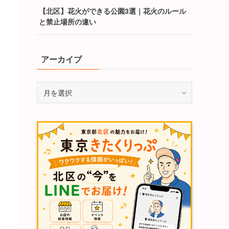
【北区】花火ができる公園3選｜花火のルール
と禁止場所の違い
アーカイブ
ア
ー
カ
イ
ブ