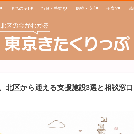
た
まちの変化
行政・手続き
医療・安心
子育て
暮
、北区から通える支援施設3選と相談窓口