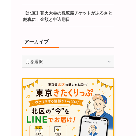
【北区】花火大会の観覧席チケットがふるさと
納税に｜金額と申込期日
アーカイブ
ア
ー
カ
イ
ブ