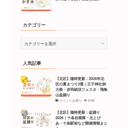
カテゴリー
カ
テ
ゴ
リ
人気記事
ー
【北区】随時更新：2026年北
区の夏まつり3選｜王子神社例
大祭・赤羽納涼フェスタ・飛鳥
山盆踊り
イベント/お祭り
3155
【北区】随時更新：盆踊り
2026｜十条自衛隊・北とぴ
あ・十条駅前など開催情報まと