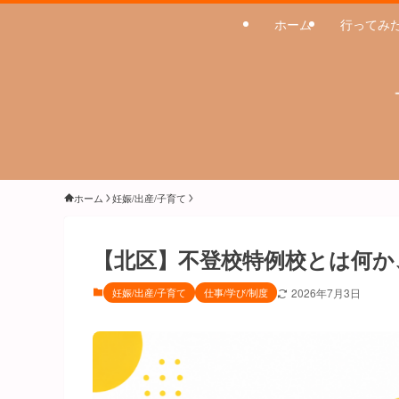
ホーム
行ってみ
ホーム
妊娠/出産/子育て
【北区】不登校特例校とは何か
妊娠/出産/子育て
仕事/学び/制度
2026年7月3日