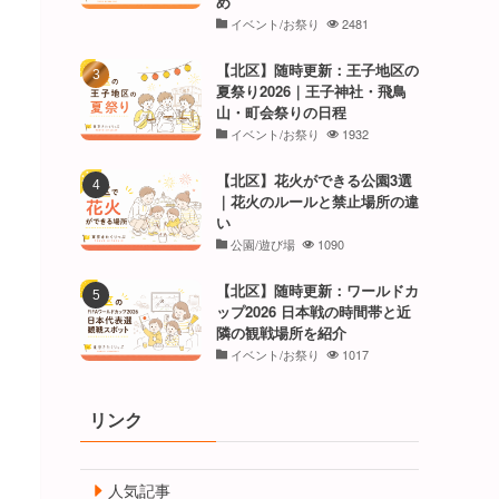
め
イベント/お祭り
2481
【北区】随時更新：王子地区の
夏祭り2026｜王子神社・飛鳥
山・町会祭りの日程
イベント/お祭り
1932
【北区】花火ができる公園3選
｜花火のルールと禁止場所の違
い
公園/遊び場
1090
【北区】随時更新：ワールドカ
ップ2026 日本戦の時間帯と近
隣の観戦場所を紹介
イベント/お祭り
1017
リンク
人気記事